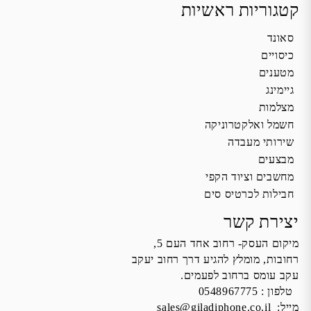
קטגוריות ראשיות
סאונד
כיסויים
מטענים
גיימינג
מצלמות
חשמל ואלקטרוניקה
שירותי מעבדה
מבצעים
מחשבים וציוד הקפי
חבילות לכרטיס סים
יצירת קשר
מיקום העסק- רחוב אחד העם 5,
רחובות, מומלץ להגיע דרך רחוב יעקב
עקב עומס ברחוב לפעמים.
טלפון :
0548967775
מייל:
sales@giladiphone.co.il