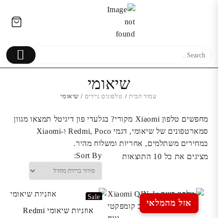
Ski
לתוכן
t
conten
שיאומי
עמוד הבית
/
טלפונים ניידים
/ שיאומי
חצובה מקצועית לצילום 
מחפשים טלפון Xiaomi מקורי? בגלעדי פון דיגיטל תמצאו מגוון
Candc דגם DC-500
סמארטפונים של שיאומי, דגמי Redmi, Poco ו-Xiaomi
במחירים משתלמים, אחריות ומשלוח מהיר.
החלפת מסך LCD+מגע Oled
₪
Sort By:
מציגים את כל ⁦10⁩ התוצאות
OnePlus OnePlus 6T
Sale
אזל מהמלאי
אוזניות שיאומי Redmi