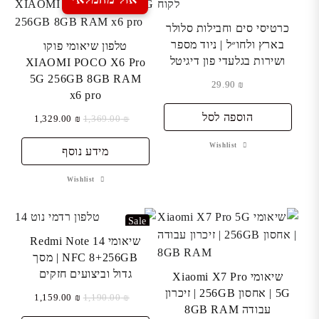
כרטיסי סים וחבילות סלולר
בארץ ולחו״ל | ניוד מספר
טלפון שיאומי פוקו
ושירות בגלעדי פון דיגיטל
XIAOMI POCO X6 Pro
5G 256GB 8GB RAM
29.90
₪
x6 pro
הוספה לסל
המחיר
המחיר
1,329.00
₪
1,369.00
₪
המקורי
הנוכחי
Wishlist
היה:
מידע נוסף
הוא:
₪ 1,329.00.
₪ 1,369.00.
Wishlist
Sale
שיאומי Redmi Note 14
NFC 8+256GB | מסך
גדול וביצועים חזקים
שיאומי Xiaomi X7 Pro
5G | אחסון 256GB | זיכרון
המחיר
המחיר
1,159.00
₪
1,190.00
₪
עבודה 8GB RAM
המקורי
הנוכחי