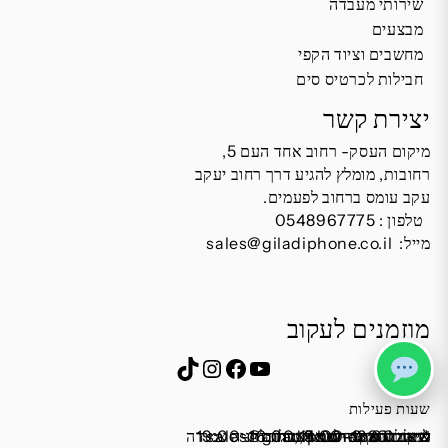
שירותי מעבדה
מבצעים
מחשבים וציוד הקפי
חבילות לכרטיס סים
יצירת קשר
מיקום העסק- רחוב אחד העם 5,
רחובות, מומלץ להגיע דרך רחוב יעקב
עקב עומס ברחוב לפעמים.
טלפון :
0548967775
מייל:
sales@giladiphone.co.il
מוזמנים לעקוב
Instagram
TikTok
Facebook
YouTube
שעות פעילות
שישי 9:00-13:00
מייל:
א׳-ה׳ 19:00-16:00,14:00-9:30
שבת סגור
כתובת: אחד העם 5, רחובות
*נא להתקשר לפני הגעה
לחנות התקשרו ואדאג לזה.
sales@giladiphone.co.il
מיקום חנייה: יש אפשרות לחניה צמודה