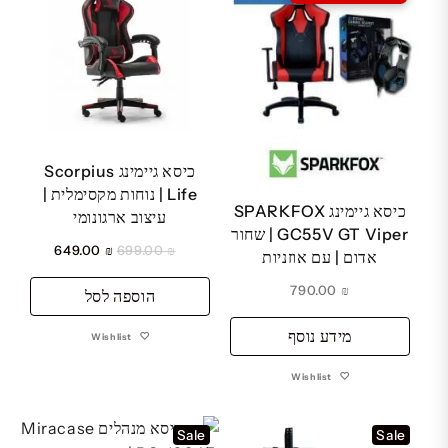
כיסא גיימינג Scorpius
Life | נוחות מקסימלית |
כיסא גיימינג SPARKFOX
עיצוב ארגונומי
GC55V GT Viper | שחור
המחיר
המחיר
649.00
₪
699.00
₪
אדום | עם אוזניות
המקורי
הנוכחי
790.00
₪
הוספה לסל
היה:
הוא:
₪ 649.00.
₪ 699.00.
מידע נוסף
Wishlist
Wishlist
Sale
Sale