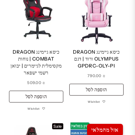
כיסא גיימינג DRAGON
כיסא גיימינג DRAGON
OLYMPUS ורוד | דגם
COMBAT | נוחות
GPDRC-OLY-PI
מקסימלית לגיימרים | יבואן
רשמי ישפאר
790.00
₪
509.00
₪
הוספה לסל
הוספה לסל
Wishlist
Wishlist
Sale
אזל מהמלאי