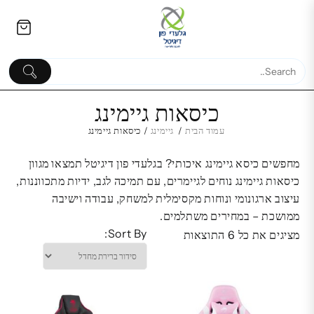
Ski
לתוכן
t
conten
כיסאות גיימינג
עמוד הבית
/
גיימינג
/ כיסאות גיימינג
מחפשים כיסא גיימינג איכותי? בגלעדי פון דיגיטל תמצאו מגוון
מטען בית iWalk שתי יציאות
משחק l's Spider
כיסאות גיימינג נוחים לגיימרים, עם תמיכה לגב, ידיות מתכווננות,
Qualcomm USB
Man 2 | מ
עיצוב ארגונומי ונוחות מקסימלית למשחק, עבודה וישיבה
r's Edition
120.00
₪
ממושכת – במחירים משתלמים.
1,089.00
₪
Sort By:
מציגים את כל ⁦6⁩ התוצאות