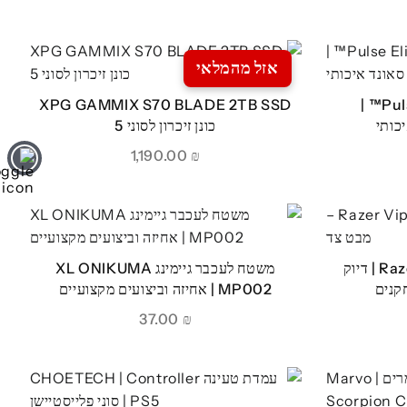
אזל מהמלאי
אוזניות אלחוטיות Pulse Elite™ |
XPG GAMMIX S70 BLADE 2TB SSD
כונן זיכרון לסוני 5
1,190.00
₪
עכבר גיימינג Razer Viper 8KHz | דיוק
משטח לעכבר גיימינג XL ONIKUMA
קנים
MP002 | אחיזה וביצועים מקצועיים
37.00
₪