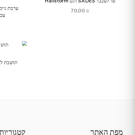
פד לעכבר SADES דגם Hailstorm
70.00
₪
עכבר
מפת האתר
קטגוריות