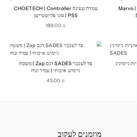
ערכת גיימינג 4 ב-1 לגיימרים | Marvo
עמדת טעינה CHOETECH | Controller
PS5 | סוני פלייסטיישן
189.00
₪
Wolfb לאוזניות גיימיניג
פד לעכבר SADES דגם Zap | משטח
גיימינג איכותי | עמיד ונוח
45.00
₪
מוזמנים לעקוב