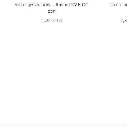
ב רובוטי
Roidmi EVE CC – שואב ושוטף רובוטי
חכם
המחיר
1,490.00
₪
הנוכחי
הוא:
₪ 2,890.00.