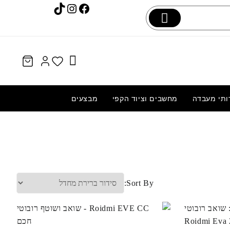
Instagram
TikTok
Facebook
ותי מעבדה
מחשבים וציוד הקפי
מבצעים
החלפת מסך LCD+מגע מקוריים OnePlus
צבעוני
6T
Sort By: