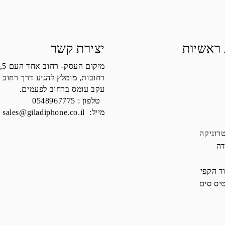
 ראשיות
יצירת קשר
מיקום העסק- רחוב אחד העם 5,
רחובות, מומלץ להגיע דרך רחוב 
עקב עומס ברחוב לפעמים.
טלפון :
0548967775
מייל:
sales@giladiphone.co.il
רוניקה
דה
ד הקפי
יס סים