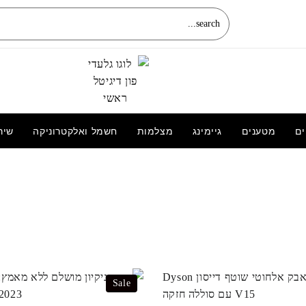
ים
מטענים
גיימינג
מצלמות
חשמל ואלקטרוניקה
שיר
פס תאורת לד 12V באורך 20 מטרים
250.00
₪
Sale