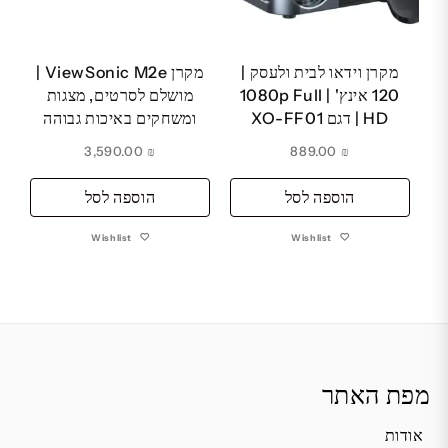
מקרן וידאו לבית ולעסק |
מקרן ViewSonic M2e |
120 אינץ' | 1080p Full
מושלם לסרטים, מצגות
HD | דגם XO-FF01
ומשחקים באיכות גבוהה
3,590.00
₪
889.00
₪
הוספה לסל
הוספה לסל
Wishlist
Wishlist
מפת האתר
אודות