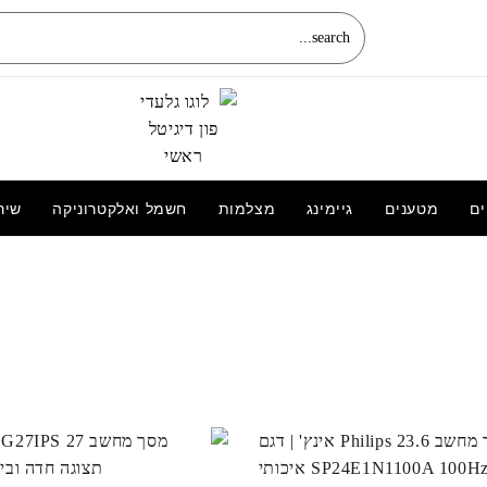
ים
מטענים
גיימינג
מצלמות
חשמל ואלקטרוניקה
שיר
מקרן ViewSonic M2e | מושלם לסרטים,
מצגות ומשחקים באיכות גבוהה
3,590.00
₪