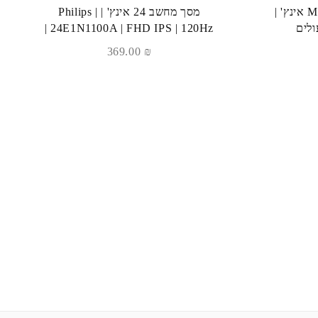
מסך מחשב MAG G27IPS 27 אינץ' |
מסך מחשב 24 אינץ' | Philips |
ולים
24E1N1100A | FHD IPS | 120Hz |
369.00
₪