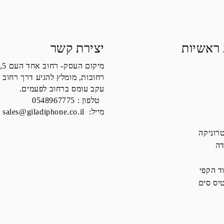
 ראשיות
יצירת קשר
מיקום העסק- רחוב אחד העם 5,
רחובות, מומלץ להגיע דרך רחוב 
עקב עומס ברחוב לפעמים.
טלפון :
0548967775
מייל:
sales@giladiphone.co.il
רוניקה
דה
ד הקפי
יס סים