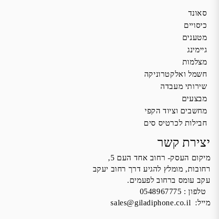
סאונד
כיסויים
מטענים
גיימינג
מצלמות
חשמל ואלקטרוניקה
שירותי מעבדה
מבצעים
מחשבים וציוד הקפי
חבילות לכרטיס סים
יצירת קשר
מיקום העסק- רחוב אחד העם 5,
רחובות, מומלץ להגיע דרך רחוב יעקב
עקב עומס ברחוב לפעמים.
טלפון :
0548967775
מייל:
sales@giladiphone.co.il