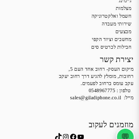
גיימינג
מצלמות
חשמל ואלקטרוניקה
שירותי מעבדה
מבצעים
מחשבים וציוד הקפי
חבילות לכרטיס סים
יצירת קשר
מיקום העסק- רחוב אחד העם 5,
רחובות, מומלץ להגיע דרך רחוב יעקב
עקב עומס ברחוב לפעמים.
טלפון :
0548967775
מייל:
sales@giladiphone.co.il
מוזמנים לעקוב
💬
Instagram
TikTok
Facebook
YouTube