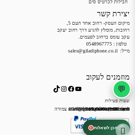
חבילות לכרטיס סים
יצירת קשר
מיקום העסק- רחוב אחד העם 5,
רחובות, מומלץ להגיע דרך רחוב יעקב
עקב עומס ברחוב לפעמים.
טלפון :
0548967775
מייל:
sales@giladiphone.co.il
מוזמנים לעקוב
💬
Instagram
TikTok
Facebook
YouTube
שעות פעילות
שישי 9:00-13:00
א׳-ה׳ 19:00-16:00,14:00-9:30
מייל:
שבת סגור
כתובת: אחד העם 5, רחובות
*נא להתקשר לפני הגעה
לחנות התקשרו ואדאג לזה.
sales@giladiphone.co.il
מיקום חנייה: יש אפשרות לחניה צמודה
סוכן לשאלות
1