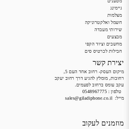
מטענים
גיימינג
מצלמות
חשמל ואלקטרוניקה
שירותי מעבדה
מבצעים
מחשבים וציוד הקפי
חבילות לכרטיס סים
יצירת קשר
מיקום העסק- רחוב אחד העם 5,
רחובות, מומלץ להגיע דרך רחוב יעקב
עקב עומס ברחוב לפעמים.
טלפון :
0548967775
מייל:
sales@giladiphone.co.il
מוזמנים לעקוב