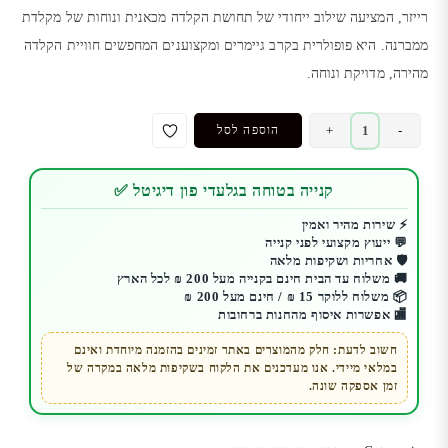
רייזר, המציעה שילוב ייחודי של תחושת הקלדה מכאנית ונוחות של מקלדת
ממברנה. היא פופולרית בקרב גיימרים ומקצוענים המחפשים חוויית הקלדה
מהירה, מדויקת ונוחה.
כמות
+
-
הוספה לסל
של
Razer
קנייה בטוחה בגלעדי פון דיגיטל ✅
Ornata
V2
⚡ שירות מהיר ואמין
💬 ייעוץ מקצועי לפני קנייה
מקלדת
🛡️ אחריות ושקיפות מלאה
חצי
🚚 משלוח עד הבית חינם בקנייה מעל 200 ₪ לכל הארץ
מכנית
📦 משלוח ללוקר 15 ₪ / חינם מעל 200 ₪
🏬 אפשרות איסוף מהחנות ברחובות
רייזר
חשוב לדעת: חלק מהמוצרים באתר זמינים בהזמנה מיוחדת ואינם
במלאי מיידי. אנו מעדכנים את הלקוח בשקיפות מלאה במקרה של
זמן אספקה שונה.