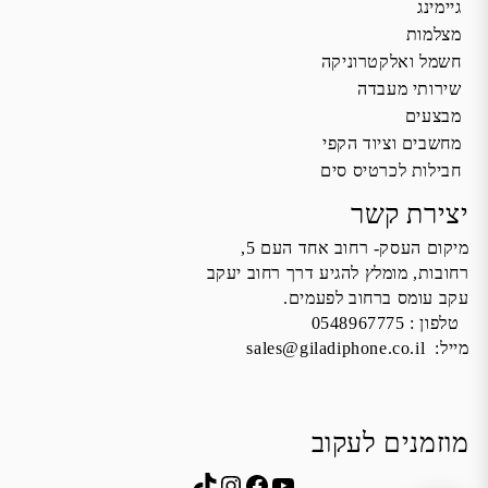
גיימינג
מצלמות
חשמל ואלקטרוניקה
שירותי מעבדה
מבצעים
מחשבים וציוד הקפי
חבילות לכרטיס סים
יצירת קשר
מיקום העסק- רחוב אחד העם 5,
רחובות, מומלץ להגיע דרך רחוב יעקב
עקב עומס ברחוב לפעמים.
טלפון :
0548967775
מייל:
sales@giladiphone.co.il
מוזמנים לעקוב
Instagram
TikTok
Facebook
YouTube