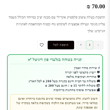
₪
70.00
תושבת בעלת עיצוב פלסטיק אקרילי עם מבנה יציב במיוחד הכולל מעמד
עליון מגומי ונעילה אמצעית לשימוש נוח ובטוח המותאמת לאוזניות
הגיימינג שלך
כמות
+
-
הוספה לסל
של
תושבת
קנייה בטוחה בגלעדי פון דיגיטל ✅
דגם
Wolfbone
⚡ שירות מהיר ואמין
💬 ייעוץ מקצועי לפני קנייה
לאוזניות
🛡️ אחריות ושקיפות מלאה
גיימיניג
🚚 משלוח עד הבית חינם בקנייה מעל 200 ₪ לכל הארץ
SADES
📦 משלוח ללוקר 15 ₪ / חינם מעל 200 ₪
🏬 אפשרות איסוף מהחנות ברחובות
חשוב לדעת: חלק מהמוצרים באתר זמינים בהזמנה מיוחדת ואינם
במלאי מיידי. אנו מעדכנים את הלקוח בשקיפות מלאה במקרה של
זמן אספקה שונה.