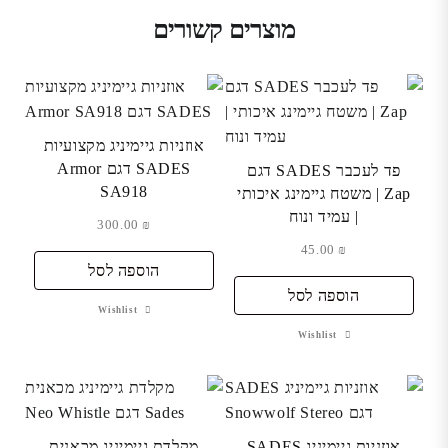
מוצרים קשורים
אוזניות גיימיניג מקצועיות
SADES דגם Armor
פד לעכבר SADES דגם
SA918
Zap | משטח גיימינג איכותי
| עמיד ונוח
300.00
₪
45.00
₪
הוספה לסל
הוספה לסל
Wishlist
Wishlist
אוזניות גיימיניג SADES
מקלדת גיימיניג מכאנית