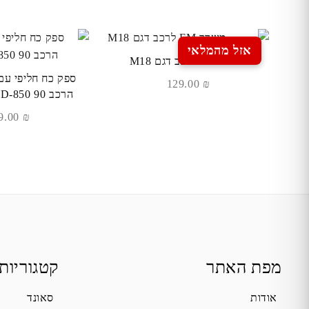
אזל מהמלאי
משדר FM לרכב דגם M18
ספק כח חליפי עם
129.00
₪
הרכב 90 EZCOOL AD-850
189.00
₪
מפת האתר
קטגוריות
אודות
סאונד