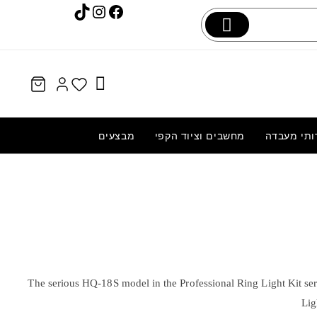
Instagram
TikTok
Facebook
ותי מעבדה
מחשבים וציוד הקפי
מבצעים
מקלדת מכנית | ONIKUMA G52 | צבע
תכלת
219.00
₪
The serious HQ-18S model in the Professional Ring Light Kit se
Lig