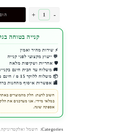
כמות
+
-
הוס
של
רינג
לייט
קנייה בטוחה בגלע
בגודל
21
⚡ שירות מהיר ואמין
💬 ייעוץ מקצועי לפני קנייה
אינץ
🛡️ אחריות ושקיפות מלאה
🚚 משלוח עד הבית חינם בקנייה מעל 200 ₪ 
📦 משלוח ללוקר 15 ₪ / חינם מעל 200 ₪
🏬 אפשרות איסוף מהחנות ברח
חשוב לדעת: חלק מהמוצרים באתר ז
במלאי מיידי. אנו מעדכנים את הל
אספקה שונה.
Categories:
חשמל ואלקטרוניקה
,