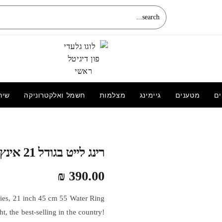
ים
מטענים
גיימינג
מצלמות
חשמל ואלקטרוניקה
שיר
החלפת מסך מקורי LCD+מגע Samsung
Galaxy A7 (2017) מקורי
רינג לייט בגודל 21 אינץ
₪
390.00
ries, 21 inch 45 cm 55 Water Ring
ht, the best-selling in the country!