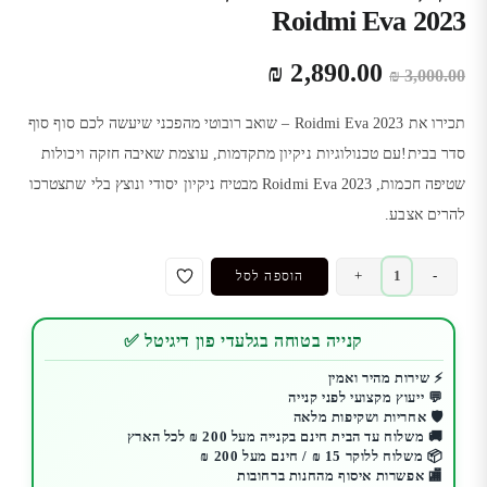
Roidmi Eva 2023
המחיר
המחיר
₪
2,890.00
₪
3,000.00
המקורי
הנוכחי
היה:
הוא:
תכירו את Roidmi Eva 2023 – שואב רובוטי מהפכני שיעשה לכם סוף סוף
₪ 2,890.00.
₪ 3,000.00.
סדר בבית!עם טכנולוגיות ניקיון מתקדמות, עוצמת שאיבה חזקה ויכולות
שטיפה חכמות, Roidmi Eva 2023 מבטיח ניקיון יסודי ונוצץ בלי שתצטרכו
להרים אצבע.
כמות
+
-
הוספה לסל
של
ניקיון
קנייה בטוחה בגלעדי פון דיגיטל ✅
מושלם
ללא
⚡ שירות מהיר ואמין
💬 ייעוץ מקצועי לפני קנייה
מאמץ:
🛡️ אחריות ושקיפות מלאה
שואב
🚚 משלוח עד הבית חינם בקנייה מעל 200 ₪ לכל הארץ
רובוטי
📦 משלוח ללוקר 15 ₪ / חינם מעל 200 ₪
🏬 אפשרות איסוף מהחנות ברחובות
Roidmi