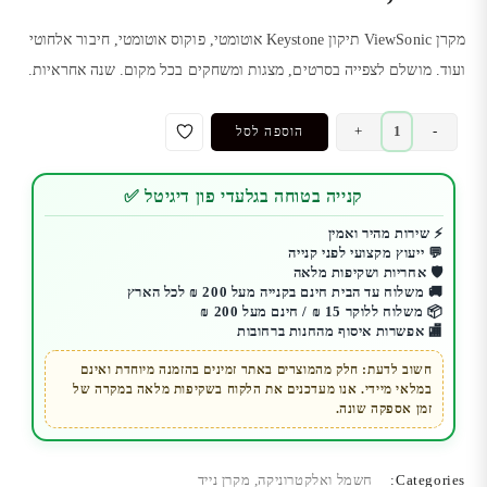
מקרן ViewSonic תיקון Keystone אוטומטי, פוקוס אוטומטי, חיבור אלחוטי
ועוד. מושלם לצפייה בסרטים, מצגות ומשחקים בכל מקום. שנה אחראיות.
כמות
+
-
הוספה לסל
של
מקרן
קנייה בטוחה בגלעדי פון דיגיטל ✅
ViewSonic
M2e
⚡ שירות מהיר ואמין
💬 ייעוץ מקצועי לפני קנייה
|
🛡️ אחריות ושקיפות מלאה
מושלם
🚚 משלוח עד הבית חינם בקנייה מעל 200 ₪ לכל הארץ
לסרטים,
📦 משלוח ללוקר 15 ₪ / חינם מעל 200 ₪
🏬 אפשרות איסוף מהחנות ברחובות
מצגות
ומשחקים
חשוב לדעת: חלק מהמוצרים באתר זמינים בהזמנה מיוחדת ואינם
במלאי מיידי. אנו מעדכנים את הלקוח בשקיפות מלאה במקרה של
באיכות
זמן אספקה שונה.
גבוהה
Categories:
חשמל ואלקטרוניקה
,
מקרן נייד