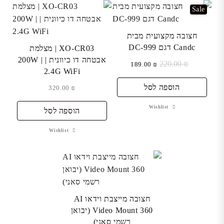
Sale
חצובה מקצועית מבית
Candc דגם DC-999
XO-CR03 | מצלמת
אבטחה דו כיוונית | 200W |
₪
220.00
המחיר
המחיר
189.00
₪
2.4G WiFi
המקורי
הנוכחי
היה:
הוא:
הוספה לסל
320.00
₪
₪ 189.00.
₪ 220.00.
Wishlist
הוספה לסל
Wishlist
חצובה מייצבת וידאו AI
Video Mount 360 (יבואן
רשמי סאני)