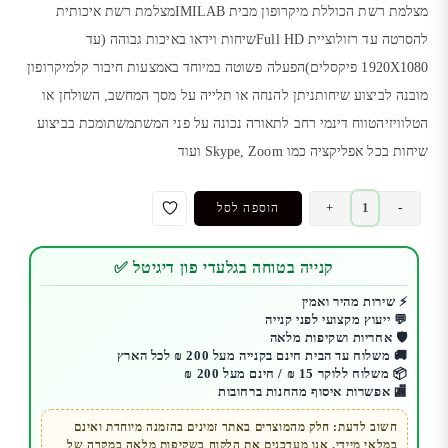
מצלמת רשת הכוללת מיקרופון מבית IMILABמצלמת רשת איכותית
להסרטה עד רזולוציית Full HDשיחות וידאו באיכות גבוהה (עד
1920X1080 פיקסלים)הפעלה פשוטה במיוחד באמצעות חיבור קלמיקרופון
מובנה לביצוע שיחותניתן להנחה או תלייה על מסך המחשב, השולחן או
הטלוויזיהטווח דינמי רחב לתאורה נכונה על פני המשתמשתומכת בביצוע
שיחות בכל אפליקציה כמו Skype, Zoom ועוד
כמות
+
-
הוספה לסל
של
מצלמת
קנייה בטוחה בגלעדי פון דיגיטל ✅
רשת
למחשב
⚡ שירות מהיר ואמין
💬 ייעוץ מקצועי לפני קנייה
|
🛡️ אחריות ושקיפות מלאה
IMILAB
🚚 משלוח עד הבית חינם בקנייה מעל 200 ₪ לכל הארץ
Full
📦 משלוח ללוקר 15 ₪ / חינם מעל 200 ₪
🏬 אפשרות איסוף מהחנות ברחובות
HD
1080P
חשוב לדעת: חלק מהמוצרים באתר זמינים בהזמנה מיוחדת ואינם
במלאי מיידי. אנו מעדכנים את הלקוח בשקיפות מלאה במקרה של