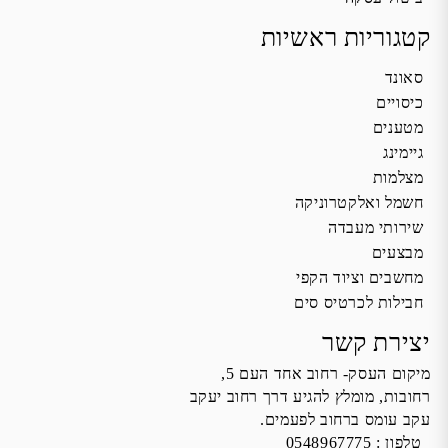
קטגוריות ראשיות
סאונד
כיסויים
מטענים
גיימינג
מצלמות
חשמל ואלקטרוניקה
שירותי מעבדה
מבצעים
מחשבים וציוד הקפי
חבילות לכרטיס סים
יצירת קשר
מיקום העסק- רחוב אחד העם 5,
רחובות, מומלץ להגיע דרך רחוב יעקב
עקב עומס ברחוב לפעמים.
טלפון :
0548967775