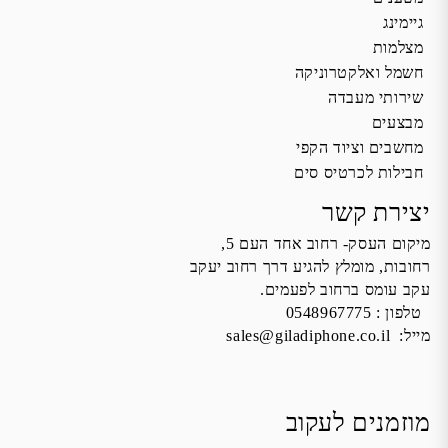
גיימינג
מצלמות
חשמל ואלקטרוניקה
שירותי מעבדה
מבצעים
מחשבים וציוד הקפי
חבילות לכרטיס סים
יצירת קשר
מיקום העסק- רחוב אחד העם 5,
רחובות, מומלץ להגיע דרך רחוב יעקב
עקב עומס ברחוב לפעמים.
טלפון :
0548967775
מייל:
sales@giladiphone.co.il
מוזמנים לעקוב