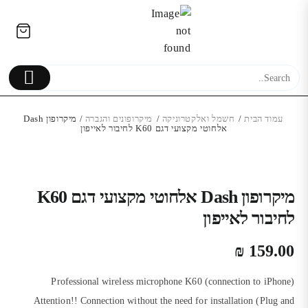
Ski
לתוכן
t
conten
עמוד הבית
/
חשמל ואלקטרוניקה
/
מיקרופונים והגברה
/ מיקרופון Dash
אלחוטי מקצועי דגם K60 לחיבור לאייפון
בידורית קריוקי דגם ZQS-8215 עם
זוג רמקולים – כל רמקול בגודל 8
אחסון פנימי 256GB גיגה
מיקרופון Dash אלחוטי מקצועי דגם K60
אינץ’ ובעוצמה של 20W עם
2,190.00
₪
לחיבור לאייפון
מיקרופון אלחוטי
590.00
₪
₪
159.00
Professional wireless microphone K60 (connection to iPhone)
Attention!! Connection without the need for installation (Plug and