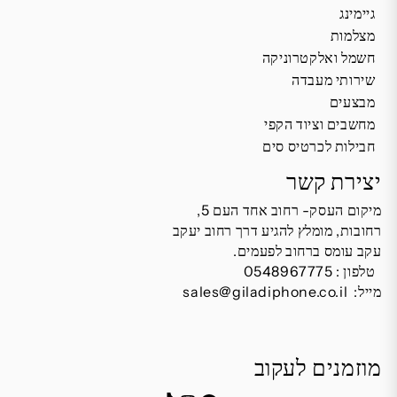
גיימינג
מצלמות
חשמל ואלקטרוניקה
שירותי מעבדה
מבצעים
מחשבים וציוד הקפי
חבילות לכרטיס סים
יצירת קשר
מיקום העסק- רחוב אחד העם 5,
רחובות, מומלץ להגיע דרך רחוב יעקב
עקב עומס ברחוב לפעמים.
טלפון :
0548967775
מייל:
sales@giladiphone.co.il
מוזמנים לעקוב