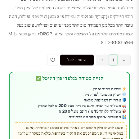
טכנולוגיה אנטי -מיקרוביאלית המסייעת בהגנה החיצונית של המגן מפני
ריבוי חיידקים ובַּקטֶרִיָה.טכנלוגיית עמידה פי 3 ממגן רגיל מפני נפילות, הגנה
טובה יותר מכל מגן העמידה טוב יותר מפני זעזועים ונפילות. עיצוב בעל
קצוות מורמים המגינים על המצלמה ומסך המגע. DROP+ בתקן צבאי MIL-
STD-810G 516.6
כמות
-
+
הוספה לסל
של
כיסוי
קנייה בטוחה בגלעדי פון דיגיטל
Otterbox
ל
שירות מהיר ואמין
ייעוץ מקצועי לפני קנייה
iPhone
אחריות ושקיפות מלאה
13
משלוח עד הבית חינם בקנייה מעל 200 ₪ לכל הארץ
דגם
משלוח ללוקר 15 ₪ / חינם מעל 200 ₪
אפשרות איסוף מהחנות ברחובות
Symmetry
Stardust
חשוב לדעת: חלק מהמוצרים באתר זמינים בהזמנה מיוחדת ואינם
במלאי מיידי. אנו מעדכנים את הלקוח בשקיפות מלאה במקרה של זמן
אספקה שונה.