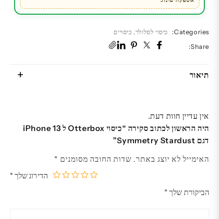
Categories:
כיסוי לסלולר
,
כיסויים
Share:
תיאור
אין עדיין חוות דעת.
היה הראשון לכתוב סקירה “כיסוי Otterbox ל iPhone 13
דגם Symmetry Stardust”
האימייל לא יוצג באתר.
שדות החובה מסומנים
*
הדירוג שלך
*
5
4
3
2
1
הביקורת שלך
*
מתוך
מתוך
מתוך
מתוך
מתוך
5
5
5
5
5
כוכבים
כוכבים
כוכבים
כוכבים
כוכבים