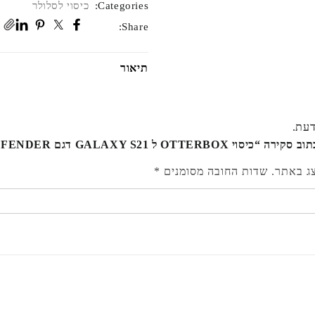
Categories:
כיסוי לסלולר
Share:
תיאור
דעת.
OTTERBO ל GALAXY S21 דגם DEFENDER שחור”
צג באתר.
שדות החובה מסומנים
*