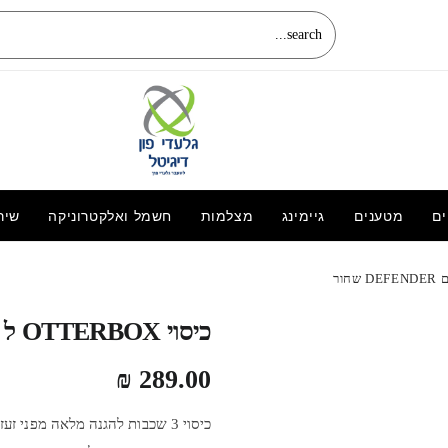
ים
מטענים
גיימינג
מצלמות
חשמל ואלקטרוניקה
שיר
מטען שולחני 5 ב-1 מהירות טעינה 15W
(משטח טעינה למכשירי סלולר, מטען שעון,
מטען איירפודס)
כיסוי OTTERBOX ל GALAXY S21 דגם DEFENDER שחור
290.00
₪
₪
289.00