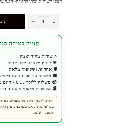
תפסן קשיח ואיכותי לחגורה- הגנה ע
כמות
+
-
הוס
של
כיסוי
OTTERBOX
קנייה בטוחה בגלע
ל
GALAXY
⚡ שירות מהיר ואמין
💬 ייעוץ מקצועי לפני קנייה
S21
🛡️ אחריות ושקיפות מלאה
דגם
🚚 משלוח עד הבית חינם בקנייה מעל 200 ₪ 
DEFENDER
📦 משלוח ללוקר 15 ₪ / חינם מעל 200 ₪
שחור
🏬 אפשרות איסוף מהחנות ברח
חשוב לדעת: חלק מהמוצרים באתר ז
במלאי מיידי. אנו מעדכנים את הל
אספקה שונה.