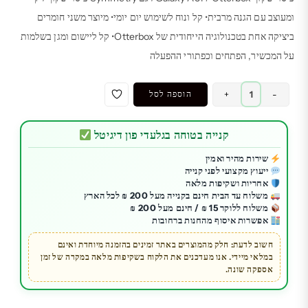
ומעוצב עם הגנה מרבית• קל ונוח לשימוש יום יומי• מיוצר משני חומרים
ביציקה אחת בטכנולוגיה הייחודית של Otterbox• קל ליישום ומגן בשלמות
על המכשיר, הפתחים וכפתורי ההפעלה
כמות
-
+
הוספה לסל
של
כיסוי
קנייה בטוחה בגלעדי פון דיגיטל
שקוף
Otterbox
שירות מהיר ואמין
ייעוץ מקצועי לפני קנייה
ל
אחריות ושקיפות מלאה
Galaxy
משלוח עד הבית חינם בקנייה מעל 200 ₪ לכל הארץ
A51
משלוח ללוקר 15 ₪ / חינם מעל 200 ₪
אפשרות איסוף מהחנות ברחובות
דגם
Symmetry
חשוב לדעת: חלק מהמוצרים באתר זמינים בהזמנה מיוחדת ואינם
במלאי מיידי. אנו מעדכנים את הלקוח בשקיפות מלאה במקרה של זמן
אספקה שונה.