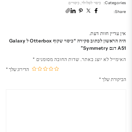
Categories:
כיסוי לסלולר
,
כיסויים
Share:
אין עדיין חוות דעת.
היה הראשון לכתוב סקירה “כיסוי שקוף Otterbox ל Galaxy
A51 דגם Symmetry”
האימייל לא יוצג באתר.
שדות החובה מסומנים
*
הדירוג שלך
*
5
4
3
2
1
הביקורת שלך
*
מתוך
מתוך
מתוך
מתוך
מתוך
5
5
5
5
5
כוכבים
כוכבים
כוכבים
כוכבים
כוכבים