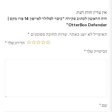
אין עדיין חוות דעת.
היה הראשון לכתוב סקירה “כיסוי לסלולר לאייפון 14 פרו מקס |
OtterBox Defender”
האימייל לא יוצג באתר.
שדות החובה מסומנים
*
הדירוג שלך
*
5
4
3
2
1
הביקורת שלך
*
מתוך
מתוך
מתוך
מתוך
מתוך
5
5
5
5
5
כוכבים
כוכבים
כוכבים
כוכבים
כוכבים
שם
*