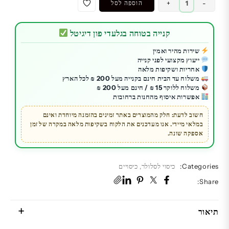
-
+
הוספה לסל
של
כיסוי
קנייה בטוחה בגלעדי פון דיגיטל
לסלולר
לאייפון
שירות מהיר ואמין
ייעוץ מקצועי לפני קנייה
14
אחריות ושקיפות מלאה
פרו
משלוח עד הבית חינם בקנייה מעל 200 ₪ לכל הארץ
מקס
משלוח ללוקר 15 ₪ / חינם מעל 200 ₪
אפשרות איסוף מהחנות ברחובות
|
OtterBox
חשוב לדעת: חלק מהמוצרים באתר זמינים בהזמנה מיוחדת ואינם
במלאי מיידי. אנו מעדכנים את הלקוח בשקיפות מלאה במקרה של זמן
Defender
אספקה שונה.
Categories:
כיסוי לסלולר
,
כיסויים
Share:
תיאור