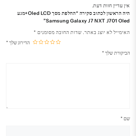
אין עדיין חוות דעת.
היה הראשון לכתוב סקירה “החלפת מסך Oled LCD+מגע
Samsung Galaxy J7 NXT J701 Oled”
האימייל לא יוצג באתר.
שדות החובה מסומנים
*
הדירוג שלך
*
5
4
3
2
1
הביקורת שלך
*
מתוך
מתוך
מתוך
מתוך
מתוך
5
5
5
5
5
כוכבים
כוכבים
כוכבים
כוכבים
כוכבים
שם
*