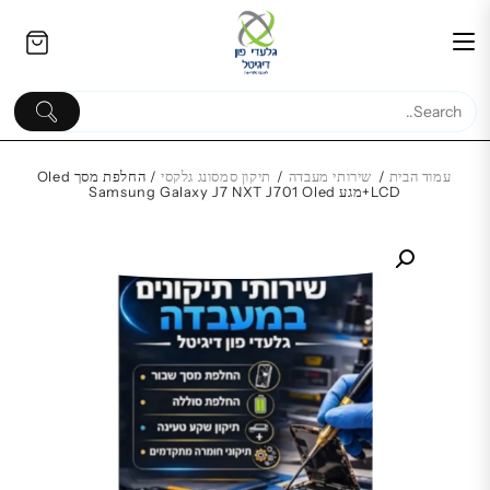
Ski
לתוכן
t
conten
עמוד הבית
/
שירותי מעבדה
/
תיקון סמסונג גלקסי
/ החלפת מסך Oled
LCD+מגע Samsung Galaxy J7 NXT J701 Oled
טלפון סלולרי Xiaomi Redmi 12
NFC 256GB 8GB RAM שיאומי
ERY DS-230
₪
720.00
₪