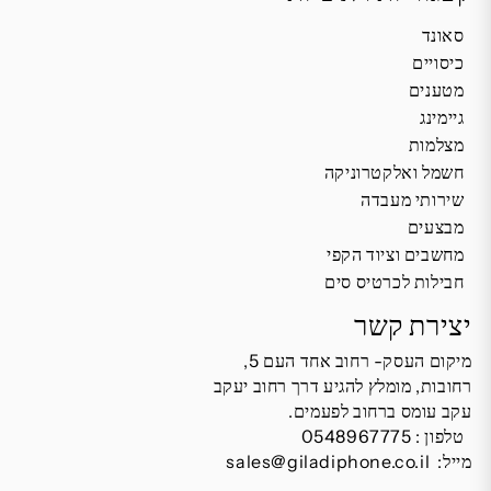
סאונד
כיסויים
מטענים
גיימינג
מצלמות
חשמל ואלקטרוניקה
שירותי מעבדה
מבצעים
מחשבים וציוד הקפי
חבילות לכרטיס סים
יצירת קשר
מיקום העסק- רחוב אחד העם 5,
רחובות, מומלץ להגיע דרך רחוב יעקב
עקב עומס ברחוב לפעמים.
טלפון :
0548967775
מייל:
sales@giladiphone.co.il