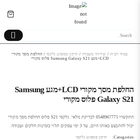
Ski
לתוכן
t
conten
עמוד הבית
/
שירותי מעבדה
/
תיקון סמסונג גלקסי
/ החלפת מסך מקורי
LCD+מגע Samsung Galaxy S21 פלוס מקורי
בידורית קריוקי דגם ZQS-8215 עם
מצלמת דשב
זוג רמקולים – כל רמקול בגודל 8
TION
החלפת מסך מקורי LCD+מגע Samsung
אינץ’ ובעוצמה של 20W עם
₪
Galaxy S21 פלוס מקורי
מיקרופון אלחוטי
590.00
₪
התקשרו 0548967775 לבדיקת מלאי. גלקסי S21 פלוס החלפת מסך מקורי
יכול להתבצע באותו היום, עד 3 ימי עסקים תלוי בזמינות חלקים ועבודה.
Categories:
תיקון סמסונג גלקסי