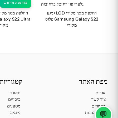
בהזמנה מראש
החלפת מסך מקורי LCD+מגע
Samsung Galaxy S22 פלוס
laxy S22 Ultra
מקורי
מקורי
מפת האתר
קטגוריות
אודות
סאונד
צור קשר
כיסויים
מאמרים
מטענים
💬
תקנון החנות
גיימינג