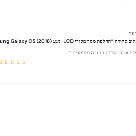
דעת.
החלפת מסך מקורי LCD+מגע Samsung Galaxy C5 (2016)”
ג באתר.
שדות החובה מסומנים
*
5
4
3
2
1
מתוך
מתוך
מתוך
מתוך
מ
5
5
5
5
5
כוכבים
כוכבים
כוכבים
כוכב
כו