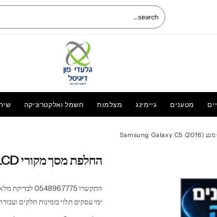
ים
מטענים
גיימינג
מצלמות
חשמל ואלקטרוניקה
שיר
מדבקת סיליקון
המחיר
המחיר
100.00
₪
120.00
₪
החלפת מסך מקורי LCD+מגע Samsung Galaxy C5 (2016)
המקורי
הנוכחי
היה:
הוא:
₪ 100.00.
₪ 120.00.
ימי עסקים תלוי בזמינות חלקים ועבודה