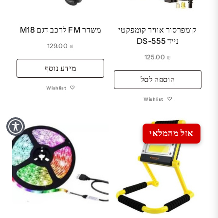
קומפרסור אוויר קומפקטי
משדר FM לרכב דגם M18
נייד DS-555
129.00
₪
125.00
₪
מידע נוסף
הוספה לסל
Wishlist
Wishlist
אזל מהמלאי