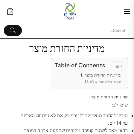
Ski
לתוכן
t
conten
מדיניות החזרת מוצר
Table of Contents
בקר גיימינג Backbone One
מדיניות החזרת מוצר:
Black | תואם XBOX | לאנדרואיד
כבל USB באורך 1 מטר
משוב הלקוחות שלנו
ו־iPhone 15
₪
מדיניות החזרת מוצר:
459.00
₪
שימו לב:
תוכלו להחזיר מוצר ולקבל זיכוי רק אם לא נפתחה האריזה
עד 14 יום.
כדאי מאד לשמור קופסה מקורית שהגיעה ארוזה במוצר